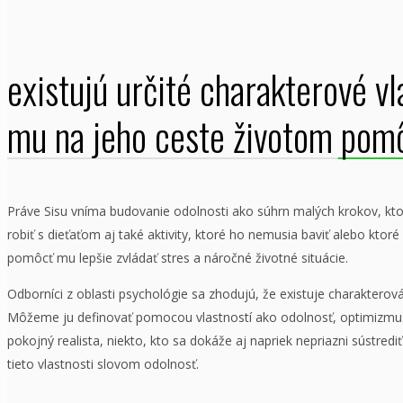
existujú určité charakterové vl
mu na jeho ceste životom pom
Práve Sisu vníma budovanie odolnosti ako súhrn malých krokov, ktor
robiť s dieťaťom aj také aktivity, ktoré ho nemusia baviť alebo kt
pomôcť mu lepšie zvládať stres a náročné životné situácie.
Odborníci z oblasti psychológie sa zhodujú, že existuje charaktero
Môžeme ju definovať pomocou vlastností ako odolnosť, optimizmus,
pokojný realista, niekto, kto sa dokáže aj napriek nepriazni sústre
tieto vlastnosti slovom odolnosť.