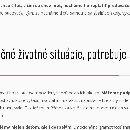
chce čítať, s čím sa chce hrať, necháme ho zaplatiť predavačo
udovať aj tým, že necháme dieťa samotné sa zbaliť do školy, vykon
čné životné situácie, potrebuje 
ovať ho i v budovaní pozitívnych vzťahov s ich okolím.
Môžeme podpo
iach, ktoré vyžadujú sociálnu interakciu, napríklad v hre s inými de
pak nahnevalo. Taktiež mu môžete ukázať, že ste mu oporou nielen slo
h).
lémy nielen deťom, ale i dospelým
. Emocionálna gramotnosť zna