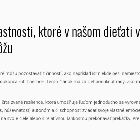
astnosti, ktoré v našom dieťati 
ôžu
é môžu pozostávať z činností, ako napríklad ísť niekde peši namiest
oré dokonca robiť nechce. Tento článok má za cieľ ponúknuť rady, ako
vá črta zvaná rezilienca, ktorá umožňuje ľuďom jednoducho sa vyrovn
 húževnatosť, autonómia či schopnosť zvládať svoje vlastné emócie.
diť na svoje ciele alebo s relatívnou ľahkosťou prekonávať prekážky. 