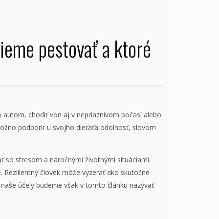
vieme pestovať a ktoré
o autom, chodiť von aj v nepriaznivom počasí alebo
 možno podporiť u svojho dieťaťa odolnosť, slovom
ať so stresom a náročnými životnými situáciami.
 Rezilientný človek môže vyzerať ako skutočne
Pre naše účely budeme však v tomto článku nazývať