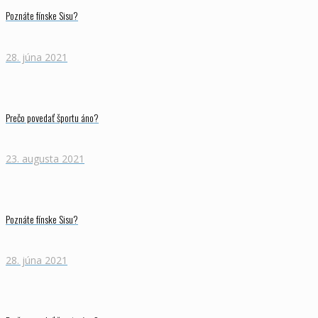
Poznáte fínske Sisu?
28. júna 2021
Prečo povedať športu áno?
23. augusta 2021
Poznáte fínske Sisu?
28. júna 2021