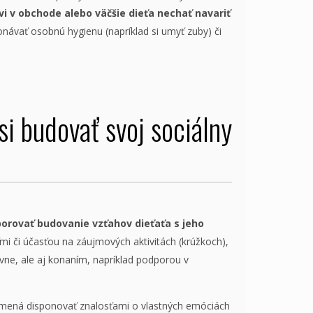
vi v obchode alebo väčšie dieťa nechať navariť
ávať osobnú hygienu (napríklad si umyť zuby) či
si budovať svoj sociálny
rovať budovanie vzťahov dieťaťa s jeho
ťmi či účasťou na záujmových aktivitách (krúžkoch),
vne, ale aj konaním, napríklad podporou v
mená disponovať znalosťami o vlastných emóciách