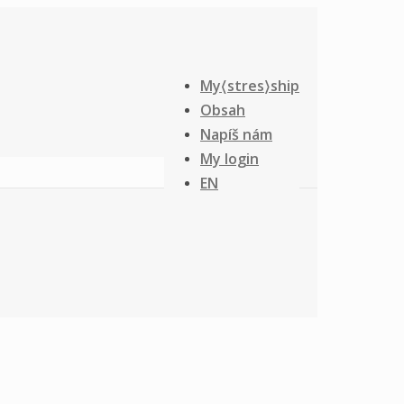
My〈stres〉ship
Obsah
Napíš nám
My login
EN