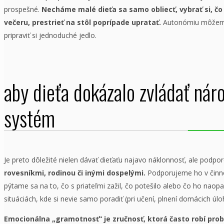
prospešné.
Necháme malé dieťa sa samo obliecť, vybrať si, čo 
večeru, prestrieť na stôl poprípade upratať.
Autonómiu môžeme b
pripraviť si jednoduché jedlo.
aby dieťa dokázalo zvládať náro
systém
Je preto dôležité nielen dávať dieťaťu najavo náklonnosť, ale podpor
rovesníkmi, rodinou či inými dospelými.
Podporujeme ho v činnost
pýtame sa na to, čo s priateľmi zažil, čo potešilo alebo čo ho nao
situáciách, kde si nevie samo poradiť (pri učení, plnení domácich úlo
Emocionálna „gramotnosť“ je zručnosť, ktorá často robí prob