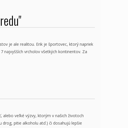
predu"
v je ale realitou. Erik je športovec, ktorý napriek
 7 najvyšších vrcholov všetkých kontinentov. Za
 alebo veľké výzvy, ktorým v našich životoch
drog, pitie alkoholu atď.) či dosahujú lepšie