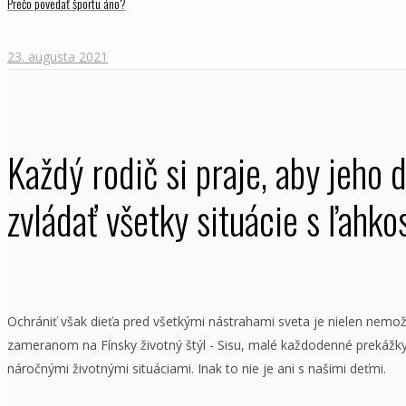
Prečo povedať športu áno?
23. augusta 2021
Každý rodič si praje, aby jeho 
zvládať všetky situácie s ľahko
Ochrániť však dieťa pred všetkými nástrahami sveta je nielen nemo
zameranom na Fínsky životný štýl - Sisu, malé každodenné prekážk
náročnými životnými situáciami. Inak to nie je ani s našimi deťmi.