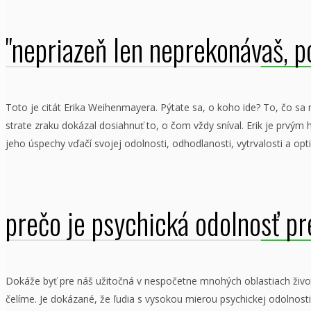
"nepriazeň len neprekonávaš, po
Toto je citát Erika Weihenmayera. Pýtate sa, o koho ide? To, čo sa m
strate zraku dokázal dosiahnuť to, o čom vždy sníval. Erik je prvým
jeho úspechy vďačí svojej odolnosti, odhodlanosti, vytrvalosti a opti
prečo je psychická odolnosť pr
Dokáže byť pre náš užitočná v nespočetne mnohých oblastiach život
čelíme. Je dokázané, že ľudia s vysokou mierou psychickej odolnosti 