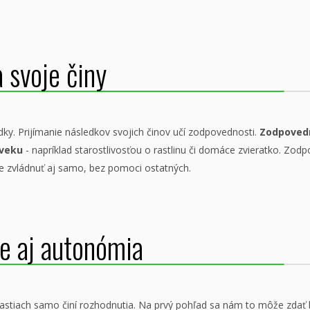
 svoje činy
dky. Prijímanie následkov svojich činov učí zodpovednosti.
Zodpovedn
 veku
- napríklad starostlivosťou o rastlinu či domáce zvieratko. Zodp
ie zvládnuť aj samo, bez pomoci ostatných.
je aj autonómia
stiach samo činí rozhodnutia. Na prvý pohľad sa nám to môže zdať ba