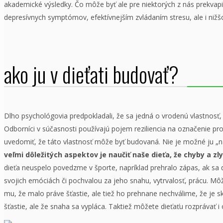
akademické výsledky. Čo môže byť ale pre niektorých z nás prekvapi
depresívnych symptómov, efektívnejším zvládaním stresu, ale i nižš
ako ju v dieťati budovať?
Dlho psychológovia predpokladali, že sa jedná o vrodenú vlastnosť, 
Odborníci v súčasnosti používajú pojem reziliencia na označenie pro
uvedomiť, že táto vlastnosť môže byť budovaná. Nie je možné ju 
veľmi dôležitých aspektov je naučiť naše dieťa, že chyby a z
dieťa neuspelo povedzme v športe, napríklad prehralo zápas, ak sa
svojich emóciách či pochvalou za jeho snahu, vytrvalosť, prácu. Mô
mu, že malo práve šťastie, ale tiež ho prehnane nechválime, že je s
šťastie, ale že snaha sa vypláca. Taktiež môžete dieťaťu rozprávať i