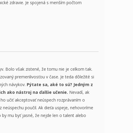
chické zdravie. Je spojená s menším počtom
v. Bolo však zistené, že tomu nie je celkom tak.
zovaný premenlivosťou v čase. Je teda dôležité si
nných návykov.
Pýtate sa, aké to sú?
Jedným z
ich ako nástroj na ďalšie učenie.
Nevadí, ak
e ho učiť akceptovať neúspech rozprávaním o
 z neúspechu poučil. Ak dieťa uspeje, nehovoríme
 by mu byť jasné, že nejde len o talent alebo