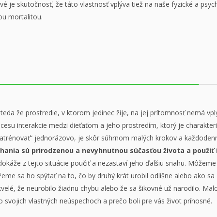
vé je skutočnosť, že táto vlastnosť vplýva tiež na naše fyzické a psy
ou mortalitou.
teda že prostredie, v ktorom jedinec žije, na jej prítomnosť nemá vply
cesu interakcie medzi dieťaťom a jeho prostredím, ktorý je charakteri
„natrénovať“ jednorázovo, je skôr súhrnom malých krokov a každode
lyhania sú prirodzenou a nevyhnutnou súčasťou života a použiť 
 dokáže z tejto situácie poučiť a nezastaví jeho ďalšiu snahu. Môžem
žeme sa ho spýtať na to, čo by druhý krát urobil odlišne alebo ako sa
kvelé, že neurobilo žiadnu chybu alebo že sa šikovné už narodilo. Malo
 o svojich vlastných neúspechoch a prečo boli pre vás život prínosné.